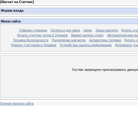
[
Магнит на Счетчик
]
Форма входа
Меню сайта
Главная страница
Оплата и доставка
Цены
Заказ магнита
Купить сче
Купить счетчик тепла в Украине
Важно! вопрос-ответ
Автоматические в
Техника Безопасности
Разделение магнитов
Активаторы топлива
Купить с
Ремонт счетчиков в Украине
Устройства защиты информации
Дубликаты уче
Гостям запрещено просматривать данную 
Полная версия сайта