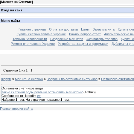
[
Магнит на Счетчик
]
Вход на сайт
Меню сайта
Главная страница
Оплата и доставка
Цены
Заказ магнита
Купить сче
Купить счетчик тепла в Украине
Важно! вопрос-ответ
Автоматические в
Техника Безопасности
Разделение магнитов
Активаторы топлива
Купить с
Ремонт счетчиков в Украине
Устройства защиты информации
Дубликаты уче
Страница
1
из
1
1
Форум
»
Магнит на счетчик
»
Вопросы по остановке счетчиков
»
Остановка счетчико
Остановка счетчиков воды
Какие счетчики воды реально остановить магнитом?
(
1
/
3646
)
Сообщение от:
Neodim
»»
Найдено
1
тем. На странице показано
1
тем.
Полная версия сайта