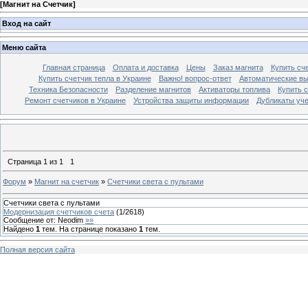
[
Магнит на Счетчик
]
Вход на сайт
Меню сайта
Главная страница
Оплата и доставка
Цены
Заказ магнита
Купить сче
Купить счетчик тепла в Украине
Важно! вопрос-ответ
Автоматические в
Техника Безопасности
Разделение магнитов
Активаторы топлива
Купить с
Ремонт счетчиков в Украине
Устройства защиты информации
Дубликаты уче
Страница
1
из
1
1
Форум
»
Магнит на счетчик
»
Счетчики света с пультами
Счетчики света с пультами
Модернизация счетчиков счета
(
1
/
2618
)
Сообщение от:
Neodim
»»
Найдено
1
тем. На странице показано
1
тем.
Полная версия сайта