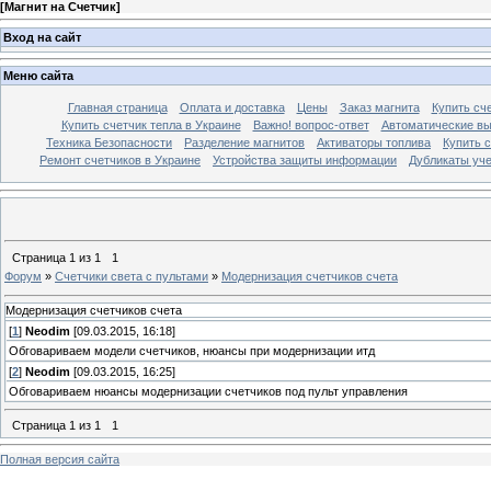
[
Магнит на Счетчик
]
Вход на сайт
Меню сайта
Главная страница
Оплата и доставка
Цены
Заказ магнита
Купить сче
Купить счетчик тепла в Украине
Важно! вопрос-ответ
Автоматические в
Техника Безопасности
Разделение магнитов
Активаторы топлива
Купить с
Ремонт счетчиков в Украине
Устройства защиты информации
Дубликаты уче
Страница
1
из
1
1
Форум
»
Счетчики света с пультами
»
Модернизация счетчиков счета
Модернизация счетчиков счета
[
1
]
Neodim
[09.03.2015, 16:18]
Обговариваем модели счетчиков, нюансы при модернизации итд
[
2
]
Neodim
[09.03.2015, 16:25]
Обговариваем нюансы модернизации счетчиков под пульт управления
Страница
1
из
1
1
Полная версия сайта